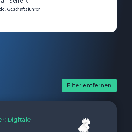
fan Seifert
do, Geschäftsführer
Filter entfernen
: Digitale