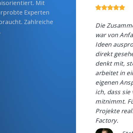
isorientiert. Mit
erprobte Experten
braucht. Zahlreiche
Die Zusammen
.
war von Anfa
Ideen auspro
direkt geseh
denkt mit, st
arbeitet in 
eigenen Ansp
ich, dass si
mitnimmt. Fü
Projekte real
Factory.