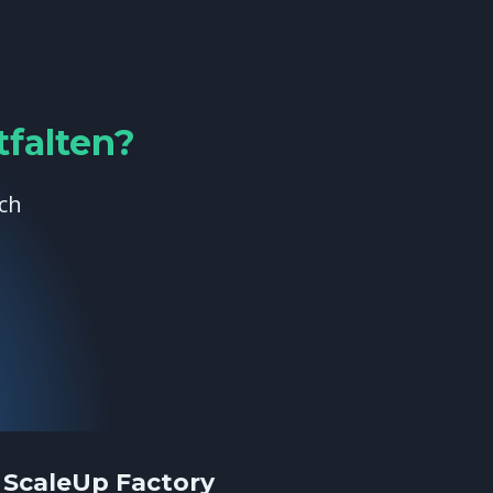
tfalten?
äch
ScaleUp Factory