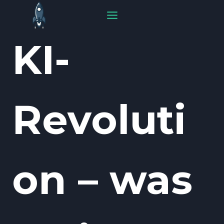
Zum
Inhalt
springen
KI-
Revoluti
on – was