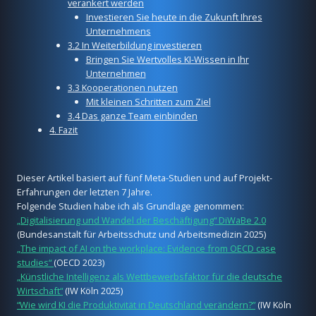
verankert werden
Investieren Sie heute in die Zukunft Ihres
Unternehmens
3.2 In Weiterbildung investieren
Bringen Sie Wertvolles KI-Wissen in Ihr
Unternehmen
3.3 Kooperationen nutzen
Mit kleinen Schritten zum Ziel
3.4 Das ganze Team einbinden
4. Fazit
Dieser Artikel basiert auf fünf Meta-Studien und auf Projekt-
Erfahrungen der letzten 7 Jahre.
Folgende Studien habe ich als Grundlage genommen:
„Digitalisierung und Wandel der Beschäftigung“ DiWaBe 2.0
(Bundesanstalt für Arbeitsschutz und Arbeitsmedizin 2025)
„The impact of AI on the workplace: Evidence from OECD case
studies“
(OECD 2023)
„Künstliche Intelligenz als Wettbewerbsfaktor für die deutsche
Wirtschaft“
(IW Köln 2025)
“Wie wird KI die Produktivität in Deutschland verändern?”
(IW Köln