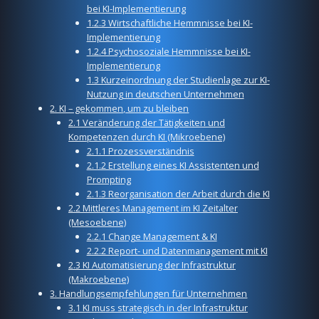
bei KI-Implementierung
1.2.3 Wirtschaftliche Hemmnisse bei KI-
Implementierung
1.2.4 Psychosoziale Hemmnisse bei KI-
Implementierung
1.3 Kurzeinordnung der Studienlage zur KI-
Nutzung in deutschen Unternehmen
2. KI – gekommen, um zu bleiben
2.1 Veränderung der Tätigkeiten und
Kompetenzen durch KI (Mikroebene)
2.1.1 Prozessverständnis
2.1.2 Erstellung eines KI Assistenten und
Prompting
2.1.3 Reorganisation der Arbeit durch die KI
2.2 Mittleres Management im KI Zeitalter
(Mesoebene)
2.2.1 Change Management & KI
2.2.2 Report- und Datenmanagement mit KI
2.3 KI Automatisierung der Infrastruktur
(Makroebene)
3. Handlungsempfehlungen für Unternehmen
3.1 KI muss strategisch in der Infrastruktur