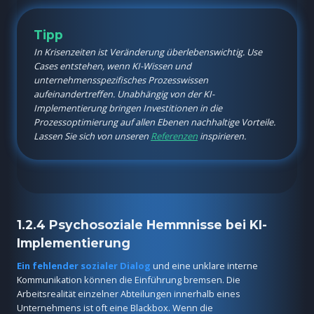
Tipp
In Krisenzeiten ist Veränderung überlebenswichtig. Use
Cases entstehen, wenn KI-Wissen und
unternehmensspezifisches Prozesswissen
aufeinandertreffen. Unabhängig von der KI-
Implementierung bringen Investitionen in die
Prozessoptimierung auf allen Ebenen nachhaltige Vorteile.
Lassen Sie sich von unseren
Referenzen
inspirieren.
1.2.4 Psychosoziale Hemmnisse bei KI-
Implementierung
Ein fehlender sozialer Dialog
und eine unklare interne
Kommunikation können die Einführung bremsen. Die
Arbeitsrealität einzelner Abteilungen innerhalb eines
Unternehmens ist oft eine Blackbox. Wenn die