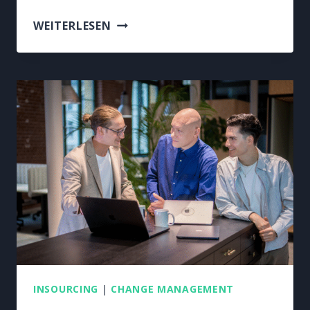
KI-
WEITERLESEN
REVOLUTION
–
WAS
BLEIBT,
WENN
DIE
BLASE
PLATZT?
INSOURCING
|
CHANGE MANAGEMENT